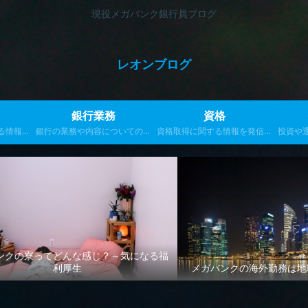
現役メガバンク銀行員ブログ
レオンブログ
銀行業務
資格
る情報を
銀行の業務や内容についての記
資格取得に関する情報を発信し
投資や
事を発信します
ます
ンクの寮ってどんな感じ？～気になる福
利厚生
メガバンクの海外勤務は地