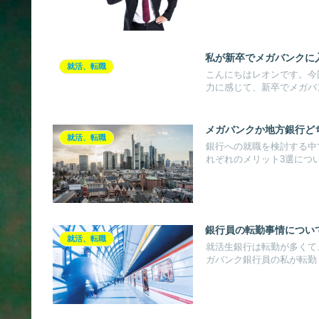
私が新卒でメガバンクに
就活、転職
こんにちはレオンです。今
力に感じて、新卒でメガバン
メガバンクか地方銀行ど
就活、転職
銀行への就職を検討する中
れぞれのメリット3選について
銀行員の転勤事情につい
就活、転職
就活生銀行は転勤が多くて
ガバンク銀行員の私が転勤・