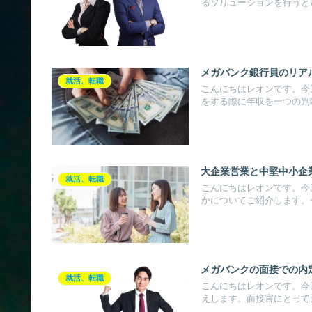
るソリューションを行うとい
メガバンク銀行員のリア
就活、転職
こんにちはレオンです。今
をする際に年収を一つの判断
大企業営業と中堅中小企
就活、転職
こんにちはレオンです。今
かについてご紹介します。一
メガバンクの面接での内
就活、転職
こんにちはレオンです。今
えします。面接官にとって面