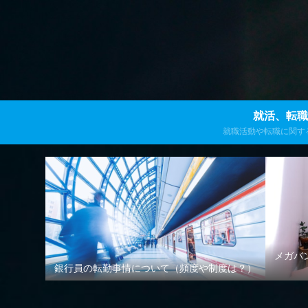
就活、転職
就職活動や転職に関す
発信します
メガバ
銀行員の転勤事情について（頻度や制度は？）