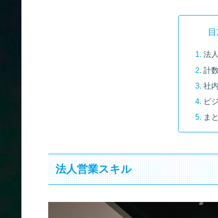
目
法
計
社
ビ
ま
法人営業スキル