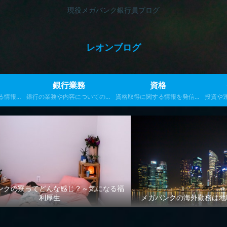
現役メガバンク銀行員ブログ
レオンブログ
銀行業務
資格
る情報を
銀行の業務や内容についての記
資格取得に関する情報を発信し
投資や
事を発信します
ます
ンクの寮ってどんな感じ？～気になる福
利厚生
メガバンクの海外勤務は地