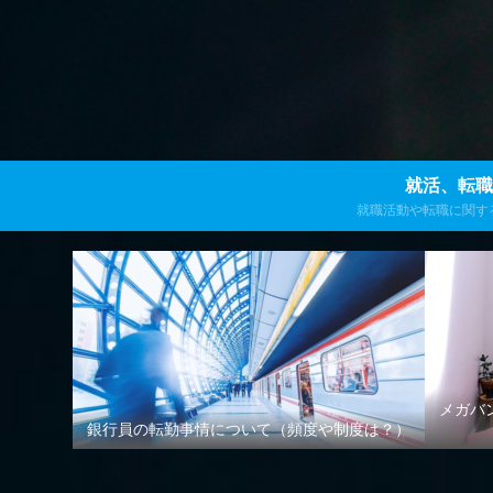
就活、転職
就職活動や転職に関す
発信します
メガバ
銀行員の転勤事情について（頻度や制度は？）